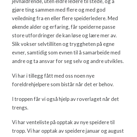
jevnaldrende, uten eldre ledere til stede, og å
gjøre ting sammen med flere og med god
veiledning fra en eller flere speiderledere. Med
økende alder og erfaring, får speiderne passe
store utfordringer de kan løse og lære mer av.
Slik vokser selvtilliten og tryggheten på egne
evner, samtidig som evnen til å samarbeide med
andre og ta ansvar for seg selv og andre utvikles.
Vi har i tillegg fått med oss noen nye
foreldrehjelpere som bistår når det er behov.
I troppen får vi også hjelp av roverlaget når det
trengs.
Vi har venteliste på opptak av nye speidere til
tropp. Vi har opptak av speidere januar og august