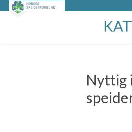
KA
Nyttig 
speide