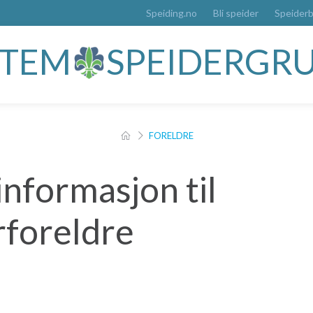
Speiding.no
Bli speider
Speider
TTEM
SPEIDERGR
FORELDRE
informasjon til
rforeldre