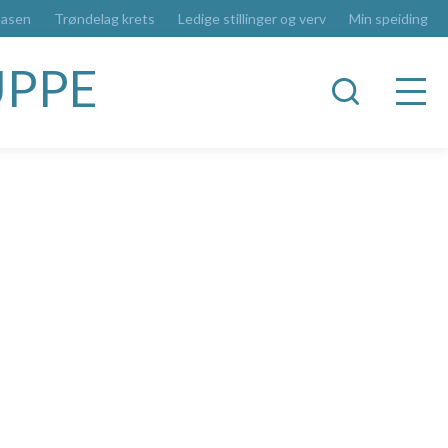
basen
Trøndelag krets
Ledige stillinger og verv
Min speiding
UPPE