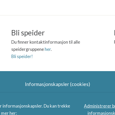
Bli speider
Du finner kontaktinformasjon til alle
speidergruppene
her
.
Bli speider!
Informasjonskapsler (cookies)
Speidergruppas samarbeidspart
er informasjonskapsler. Du kan trekke
Administrerer b
s mer her:
informasjonsk